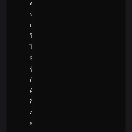
ครั้ง
หาก
เรา
ใช้
ไลบรารี
ที่
รู้จัก
กัน
ดี
ก็
อาจ
พบ