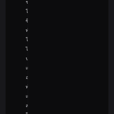
ช่อง
โหว่
ซึ่ง
ทำให้
โครงการ
ไม่
ปลอดภัย
และ
อาจ
ทำให้
แฮกเกอร์
สามารถ