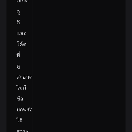
เจ็กต์
ดู
ดี
และ
โค้ด
ที่
ดู
สะอาด
ไม่มี
ข้อ
บกพร่อง
ไร้
สาระ