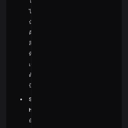
โจมตี
ได้
นั่น
คือ
สิ่ง
ที่
เรา
ต้องการ
ป้องกัน
Security
hotspots
ยัง