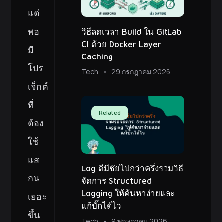
แต่
พอ
วิธีลดเวลา Build ใน GitLab
CI ด้วย Docker Layer
มี
Caching
โปร
Tech
29 กรกฎาคม 2026
เจ็กต์
ที่
Related
ต้อง
ใช้
แส
Log ดีมีชัยไปกว่าครึ่งรวมวิธี
กน
จัดการ Structured
Logging ให้ค้นหาง่ายและ
เยอะ
แก้บั๊กได้ไว
ขึ้น
Tech
9 พฤษภาคม 2026