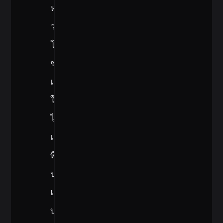
หมายความ
ว่า
โค้ด
ของ
เรา
ใช้
ไลบรารี
เวอร์ชัน
ที่
ปลอดภัย
แต่
บาง