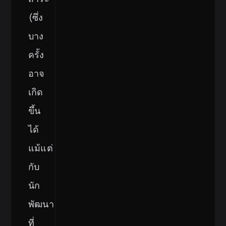
(ซึ่ง
บาง
ครั้ง
อาจ
เกิด
ขึ้น
ได้
แม้แต่
กับ
นัก
พัฒนา
ที่