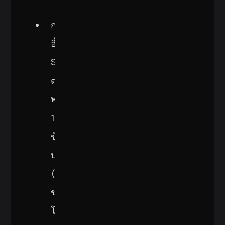
ก่อน
อื่น
SonarQube
ตรวจ
พบ
13
ข้อ
บกพร่อง
(Bugs)
ของ
โปร