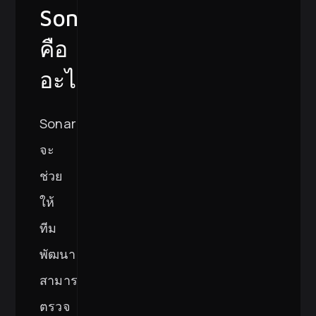
SonarQube
คือ
อะไร?
SonarQube
จะ
ช่วย
ให้
ทีม
พัฒนา
สามารถ
ตรวจ