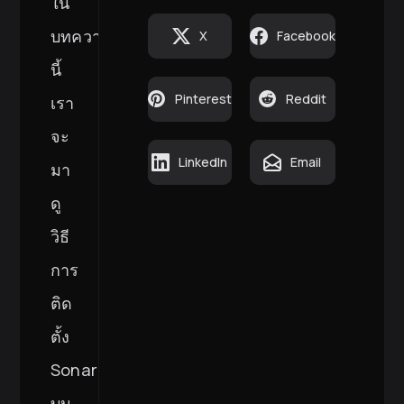
ใน
บทความ
X
Facebook
นี้
Pinterest
Reddit
เรา
จะ
LinkedIn
Email
มา
ดู
วิธี
การ
ติด
ตั้ง
SonarQube
บน