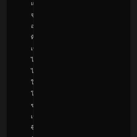
แสดง
จุด
อ่อน
ที่
เป็น
ไป
ได้
ใน
โค้ด
ของ
เรา
ซึ่ง