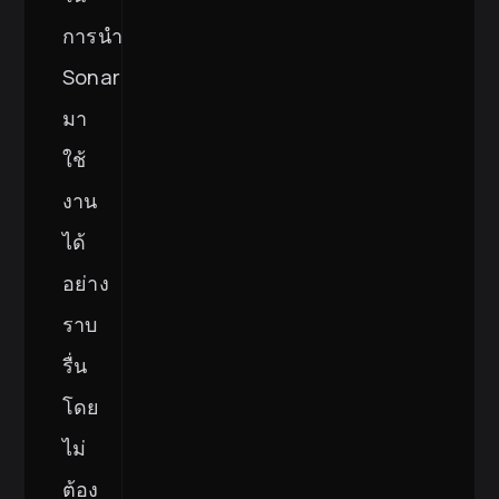
การนำ
SonarQube
มา
ใช้
งาน
ได้
อย่าง
ราบ
รื่น
โดย
ไม่
ต้อง