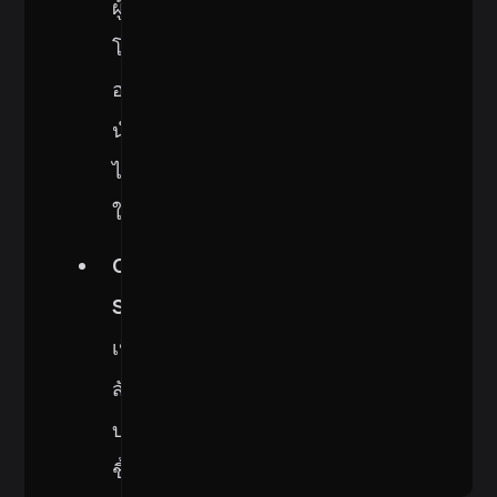
ผู้
โจมตี
อาจ
นำ
ไป
ใช้ได้
Code
Smells
เป็น
สัญญาณ
บ่ง
ชี้