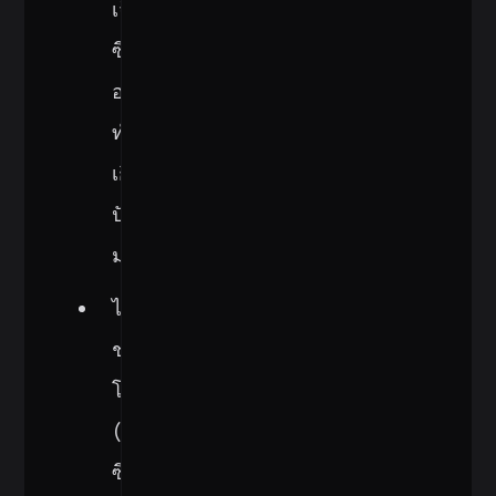
เจ็กต์
ซึ่ง
อาจ
ทำให้
เกิด
ปัญหา
มากมาย
ไม่มี
ช่อง
โหว่
(
Vulnerabilities
)
ซึ่ง