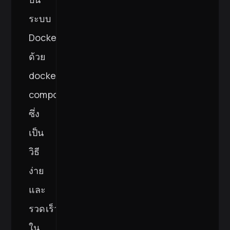
ระบบ
Docker
ด้วย
docker-
compose
ซึ่ง
เป็น
วิธี
ง่าย
และ
รวดเร็ว
ใน