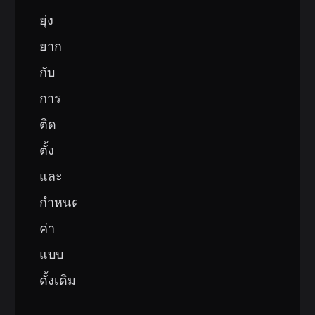
ยุ่ง
ยาก
กับ
การ
ติด
ตั้ง
และ
กำหนด
ค่า
แบบ
ดั้งเดิม