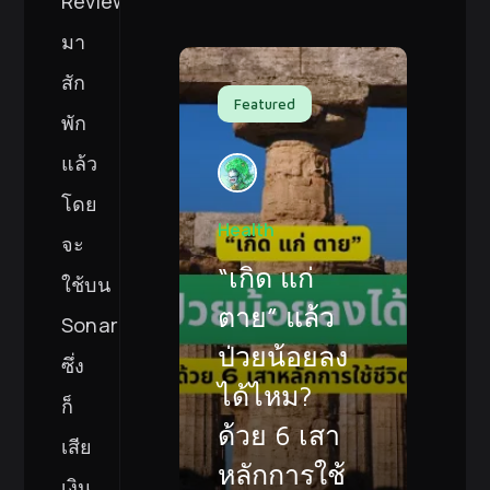
Review
มา
สัก
Featured
พัก
แล้ว
โดย
Health
จะ
“เกิด แก่
ใช้บน
ตาย” แล้ว
SonarCloud
ป่วยน้อยลง
ซึ่ง
ได้ไหม?
ก็
ด้วย 6 เสา
เสีย
หลักการใช้
เงิน