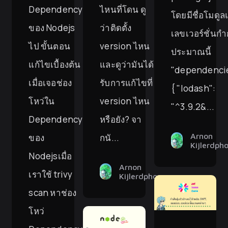
Dependency
ไหนที่โดน ดู
โดยมีชื่อโมดู
ของ Nodejs
ว่าติดตั้ง
เลขเวอร์ชั่นกำ
ไป ขั้นตอน
version ไหน
ประมาณนี้
แก้ไขเบื้องต้น
และดูว่ามันได้
"dependenci
เมื่อเจอช่อง
รับการแก้ไขที่
{ "lodash":
โหว่ใน
version ไหน
"^3.9.2&...
Dependency
หรือยัง? จา
Arnon
ของ
กนั...
Kijlerdph
Nodejsเมื่อ
Arnon
เราใช้ trivy
Kijlerdphon
scan หาช่อง
โหว่