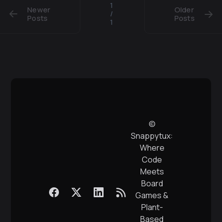
1
Newer
Older
/
Posts
Posts
1
©
Snappytux:
Where
Code
Meets
Board
Games &
Plant-
Based