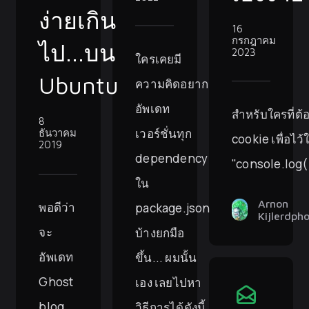
ง่ายเกิน
16
กรกฎาคม
ไป...บน
2023
ใครเคยมี
Ubuntu
ความคิดอยาก
อัพเดท
สำหรับใครที่ต้
8
เวอร์ชั่นทุก
ธันวาคม
cookie เพื่อไว
2019
dependency
"console.log(
ใน
Arnon
พอดีว่า
package.json
Kijlerdph
จะ
บ้างยกมือ
อัพเดท
ขึ้น... ผมนั้น
Ghost
เอง เลยไปหา
blog
วิธีการได้ดังนี้