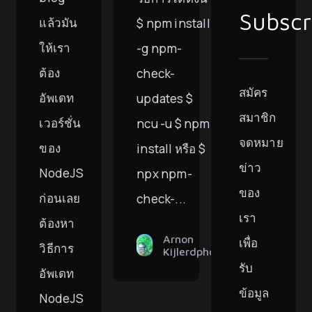
Subscr
แล้วมัน
$ npm install
ให้เรา
-g npm-
ต้อง
check-
สมัคร
อัพเดท
updates $
สมาชิก
เวอร์ชั่น
ncu -u $ npm
จดหมาย
ของ
install หรือ $
ข่าว
NodeJS
npx npm-
ของ
ก่อนเลย
check-...
เรา
ต้องหา
Arnon
เพื่อ
วิธีการ
Kijlerdphon
รับ
อัพเดท
ข้อมูล
NodeJS