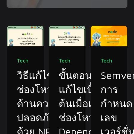
Tech
Tech
Tech
วิธีแก้ไข
ขั้นตอน
Semve
ช่องโหว่
แก้ไขเบื้อง
การ
ด้านความ
ต้นเมื่อเจอ
กำหนด
ปลอดภัย
ช่องโหว่ใน
เลข
ด้วย NPM
Dependency
เวอร์ชั่