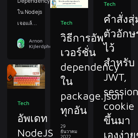
Dependency
Tech
ใน Nodejs
คำสั่งสุ่
Tech
เจอแล้...
ตัวอักษ
วิธีการอัพ
Arnon
ไว้
Kijlerdphon
เวอร์ชั่น
สำหรับ
dependency
JWT,
ใน
session
package.json
cookie
Tech
ทุกอัน
อัพเดท
ขึ้นมา
29
NodeJS
เองง่าย
ธันวาคม
2022