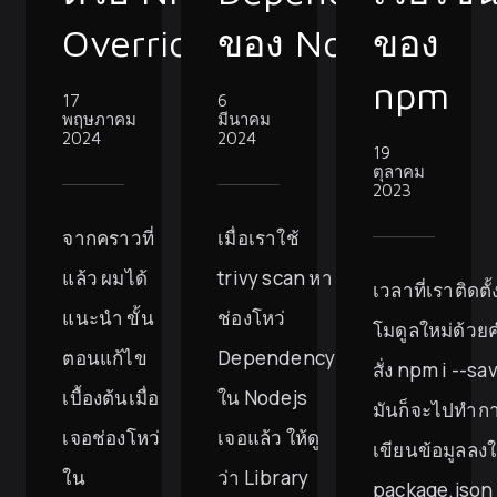
Overrides
ของ Nodejs
ของ
npm
17
6
พฤษภาคม
มีนาคม
2024
2024
19
ตุลาคม
2023
จากคราวที่
เมื่อเราใช้
แล้ว ผมได้
trivy scan หา
เวลาที่เราติดตั้
แนะนำ ขั้น
ช่องโหว่
โมดูลใหม่ด้วย
ตอนแก้ไข
Dependency
สั่ง npm i --sa
เบื้องต้นเมื่อ
ใน Nodejs
มันก็จะไปทำก
เจอช่องโหว่
เจอแล้ว ให้ดู
เขียนข้อมูลลง
ใน
ว่า Library
package.json 