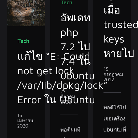
Tech
เมื่อ
อัพเดท
truste
php
keys
Tech
7.2 ไป
หายไป
แก้ไข “E: Could
7.4 ใน
not get lock
15
ubuntu
กรกฎาคม
2022
/var/lib/dpkg/lock”
27
Error ใน Ubuntu
มีนาคม
2022
พอดีได้ไป
16
เจอเครื่อง
เมษายน
2020
พอดีผมมี
ubuntu ที่