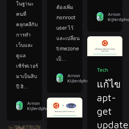
ในฐานะ
ต้องเพิ่ม
คนที่
Arnon
nonroot
Kijlerdph
คลุกคลีกับ
user ไว้
การทำ
และเปลี่ยน
เว็บและ
timezone
ดูแล
เป็...
เซิร์ฟเวอร์
Tech
มาเป็นสิบ
Arnon
แก้ไข
Kijlerdphon
ปี สิ...
apt-
Arnon
get
Kijlerdphon
update