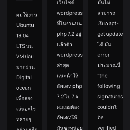
เว็บไซค์
มันไม่
wordpress
สามารถ
ผมใช้งาน
ที่ในงานบน
เรียก apt-
Ubuntu
php 7.2 อยู่
get update
18.04
แล้วตัว
ได้ มัน
LTS บน
wordpress
error
VM บ่อย
ล่าสุด
ประมาณนี้
มากผ่าน
แนะนำให้
"the
Digital
อัพเดท php
following
ocean
7.2 ไป 7.4
signatures
เพื่อลอง
ผมเลยต้อง
couldn’t
เล่นอะไร
อัพเดทให้
be
หลายๆ
มันซะหน่อย
verified
อย่าง หรือ