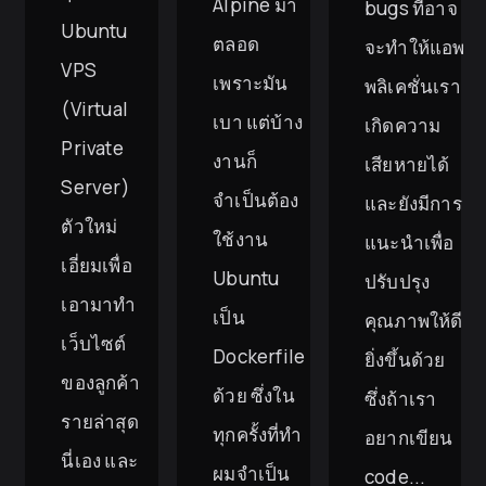
Alpine มา
bugs ที่อาจ
Ubuntu
ตลอด
จะทำให้แอพ
VPS
เพราะมัน
พลิเคชั่นเรา
(Virtual
เบา แต่บ้าง
เกิดความ
Private
งานก็
เสียหายได้
Server)
จำเป็นต้อง
และยังมีการ
ตัวใหม่
ใช้งาน
แนะนำเพื่อ
เอี่ยมเพื่อ
Ubuntu
ปรับปรุง
เอามาทำ
เป็น
คุณภาพให้ดี
เว็บไซต์
Dockerfile
ยิ่งขึ้นด้วย
ของลูกค้า
ด้วย ซึ่งใน
ซึ่งถ้าเรา
รายล่าสุด
ทุกครั้งที่ทำ
อยากเขียน
นี่เอง และ
ผมจำเป็น
code...