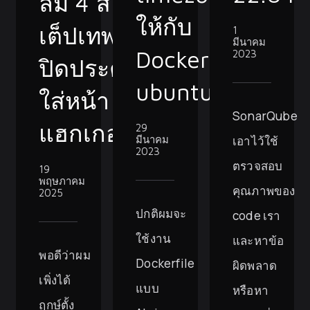
ลืม 4 ส
ให้กับ
เต็ปเทพ
1
มีนาคม
Dockerfile
2023
ปิดประตู
ubuntu
ใส่หน้า
SonarQube
แฮกเกอร์!
29
เอาไว้ใช้
มีนาคม
2023
ตรวจสอบ
19
พฤษภาคม
คุณภาพของ
2025
ปกติผมจะ
code เรา
ใช้งาน
และหาข้อ
พอดีว่าผม
Dockerfile
ผิดพลาด
เพิ่งได้
แบบ
หรือหา
ฤกษ์ตั้ง