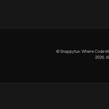
©
Snappytux: Where Code Me
2026. Al