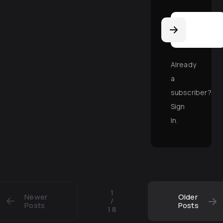
Email
Address
Already
a
subscriber?
Sign
In
.
1
Newer
Older
/
Posts
Posts
18