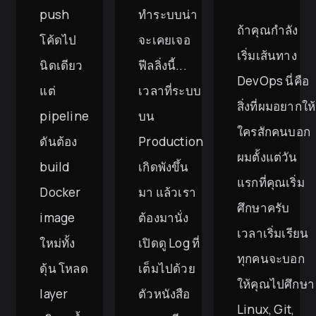
push
ทำระบบน่า
ถ้าคุณกำลัง
โค้ดไป
จะเคยเจอ
เริ่มเส้นทาง
นิดเดียว
ฟีลลิ่งนี้...
DevOps นี่คือ
แต่
เวลาที่ระบบ
สิ่งที่ผมอยากให้
pipeline
บน
ใครสักคนบอก
ดันต้อง
Production
ผมตั้งแต่วัน
build
เกิดพังขึ้น
แรกที่คุณเริ่ม
Docker
มา แล้วเรา
ศึกษาครับ
image
ต้องมานั่ง
เวลาเริ่มเรียน
ใหม่ทั้ง
เปิดดู Log ที่
ทุกคนจะบอก
ดุ้น โหลด
เต็มไปด้วย
ให้คุณไปศึกษา
layer
ตัวหนังสือ
Linux, Git,