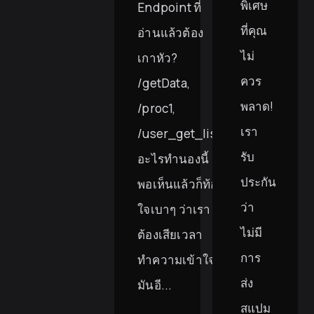
พิเศษ
Endpoint ที่
ที่คุณ
อ่านแล้วต้อง
ไม่
เกาหัว?
ควร
/getData,
พลาด!
/proc1,
เรา
/user_get_list
รับ
อะไรทำนองนี้
ประกัน
พอเห็นแล้วก็ท้อ
ว่า
ใจเบาๆ ว่าเรา
ไม่มี
ต้องเสียเวลา
การ
ทำความเข้าใจ
ส่ง
มันอี...
สแปม