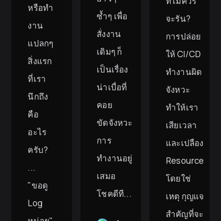
ที่ไม่ควร
หรือทำ
ซ้ำๆ เพื่อ
จะรัน?
งาน
สั่งงาน
การปล่อย
แปลกๆ
เดิมๆ ก็
ให้ CI/CD
สิ่งแรก
เป็นเรื่อง
ทำงานผิด
ที่เรา
น่าเบื่อที่
จังหวะ
นึกถึง
คอย
ทำให้เรา
คือ
ขัดจังหวะ
เสียเวลา
อะไร
การ
และเปลือง
ครับ?
ทำงานอยู่
Resource
...
เสมอ
โดยใช่
"ขอดู
โชคดีที...
เหตุ กุญแจ
Log
สำคัญที่จะ
หน่อย"