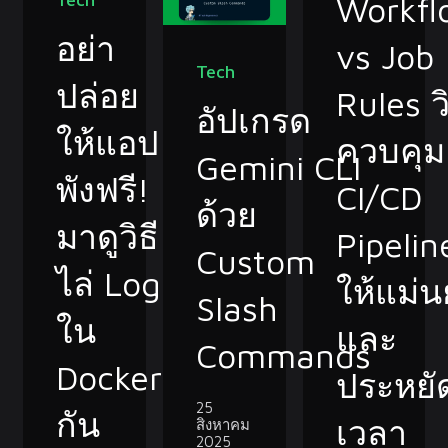
Workfl
อย่า
vs Job
Tech
ปล่อย
Rules วิ
อัปเกรด
ให้แอป
ควบคุม
Gemini CLI
พังฟรี!
CI/CD
ด้วย
มาดูวิธี
Pipelin
Custom
ไล่ Log
ให้แม่
Slash
ใน
และ
Commands
Docker
ประหยั
25
กัน
เวลา
สิงหาคม
2025