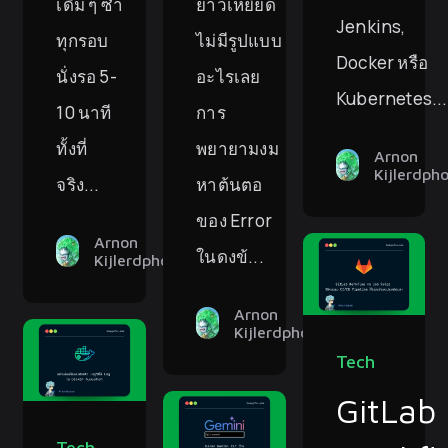
เดิม ๆ ซ้ำ
ยาวเหยียด
Jenkins,
ทุกรอบ
ไม่มีรูปแบบ
Docker หรือ
นั่งรอ 5-
อะไรเลย
Kubernetes...
10 นาที
การ
ทั้งที่
พยายามงม
Arnon
Kijlerdph
จริง...
หาต้นตอ
ของ Error
Arnon
ในดงข้...
Kijlerdphon
Arnon
Kijlerdphon
Tech
GitLab
Tech