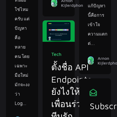
Arnon
แก้ปัญหา
Kijlerdphon
ใช่ไหม
นี้คือการ
ครับ แต่
เข้าใจ
ปัญหา
ความแตก
คือ
ต่...
หลาย
Tech
คน โดย
Arnon
Kijlerdph
ตั้งชื่อ API
เฉพาะ
มือใหม่
Endpoints
มักจะงง
ยังไงให้
ว่า
เพื่อนร่วม
Log...
Subscr
ทีมรัก