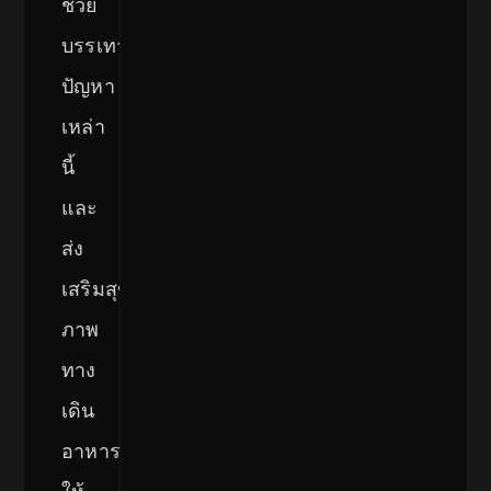
ช่วย
บรรเทา
ปัญหา
เหล่า
นี้
และ
ส่ง
เสริมสุข
ภาพ
ทาง
เดิน
อาหาร