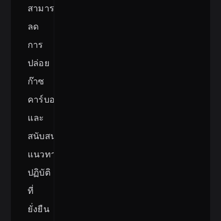
สามารถ
ลด
การ
ปล่อย
ก๊าซ
คาร์บอนไดออกไซด์
และ
สนับสนุน
แนวทาง
ปฏิบัติ
ที่
ยั่งยืน