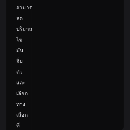
สามารถ
ลด
ปริมาณ
ไข
มัน
อิ่ม
ตัว
และ
เลือก
ทาง
เลือก
ที่