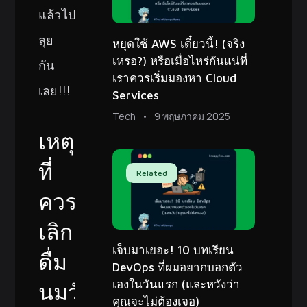
แล้วไป
ลุย
หยุดใช้ AWS เดี๋ยวนี้! (จริง
เหรอ?) หรือเมื่อไหร่กันแน่ที่
กัน
เราควรเริ่มมองหา Cloud
เลย!!!
Services
Tech
9 พฤษภาคม 2025
เหตุผล
ที่
Related
ควร
เลิก
เจ็บมาเยอะ! 10 บทเรียน
ดื่ม
DevOps ที่ผมอยากบอกตัว
เองในวันแรก (และหวังว่า
นมวัว
คุณจะไม่ต้องเจอ)