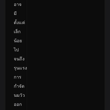
อาจ
มี
ตั้งแต่
เล็ก
น้อย
ไป
จนถึง
รุนแรง
การ
กำจัด
นมวัว
ออก