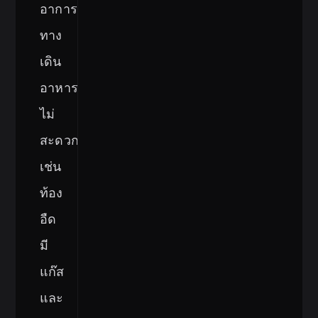
อาการ
ทาง
เดิน
อาหาร
ไม่
สะดวก
เช่น
ท้อง
อืด
มี
แก๊ส
และ