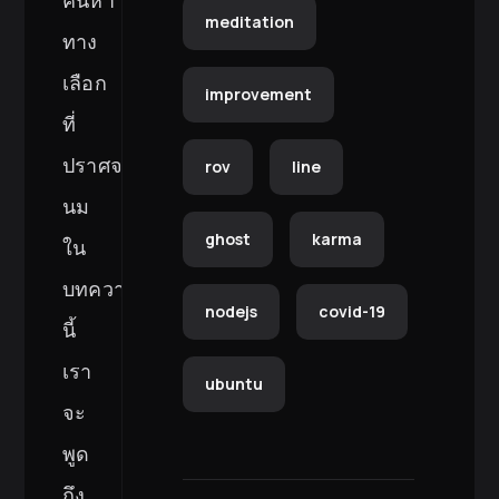
meditation
ทาง
เลือก
improvement
ที่
ปราศจาก
rov
line
นม
ghost
karma
ใน
บทความ
nodejs
covid-19
นี้
เรา
ubuntu
จะ
พูด
ถึง