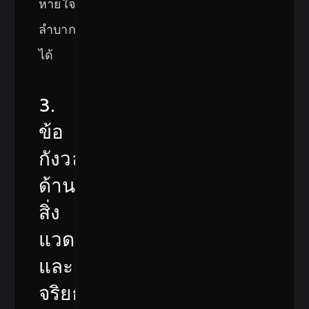
หายใจ
ลำบาก
ได้
3.
ข้อ
กังวล
ด้าน
สิ่ง
แวดล้อม
และ
จริยธรรม