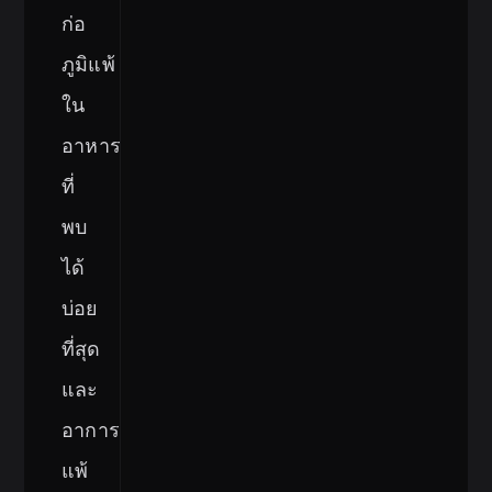
ก่อ
ภูมิแพ้
ใน
อาหาร
ที่
พบ
ได้
บ่อย
ที่สุด
และ
อาการ
แพ้