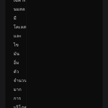
เฉพาะ
นมสด
มี
โคเลสเตอรอล
และ
ไข
มัน
อิ่ม
ตัว
จำนวน
มาก
การ
บริโภค