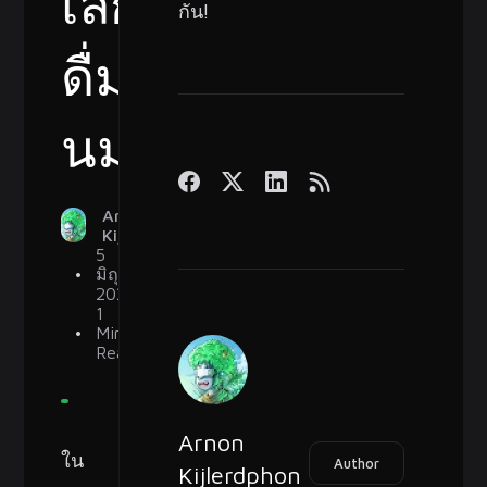
เลิก
กัน!
ดื่ม
นมวัว
Arnon
Kijlerdphon
5
มิถุนายน
2023
1
Min
Read
Arnon
ใน
Author
Kijlerdphon