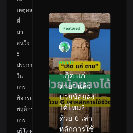
เหตุผล
ที่
Featured
น่า
สนใจ
5
Health
ประการ
“เกิด แก่
ใน
ตาย” แล้ว
การ
ป่วยน้อยลง
พิจารณา
ได้ไหม?
พฤติกรรม
ด้วย 6 เสา
การ
หลักการใช้
บริโภค