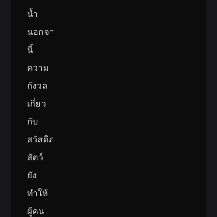
น้ำ
นอกจาก
นี้
ความ
กังวล
เกี่ยว
กับ
สวัสดิภาพ
สัตว์
ยัง
ทำให้
ผู้คน