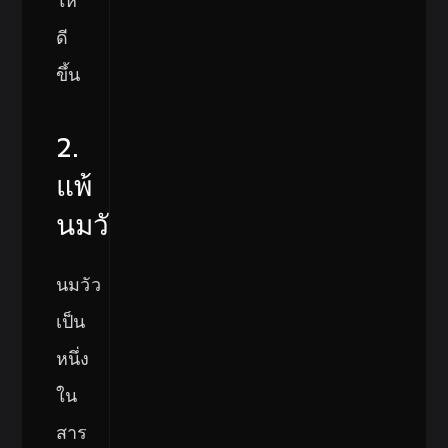
ให้
ดี
ขึ้น
2.
แพ้
นมวัว
นมวัว
เป็น
หนึ่ง
ใน
สาร