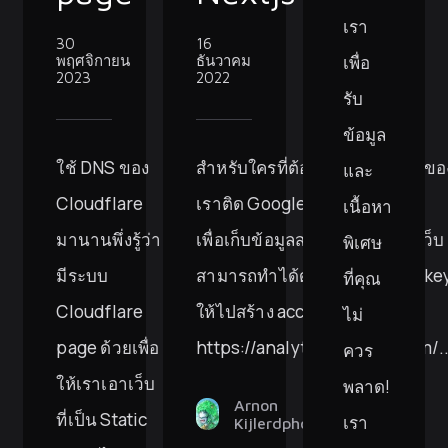
เรา
30
16
เพื่อ
พฤศจิกายน
ธันวาคม
2023
2022
รับ
ข้อมูล
ใช้ DNS ของ
สำหรับใครที่ต้องการให้ Nextjs ขอ
และ
Cloudflare
เราติด Google analytics (GA)
เนื้อหา
มานานพึ่งรู้ว่า
เพื่อเก็บข้อมูลสถิติผู้เข้าใช้งานเว็บ
พิเศษ
มีระบบ
สามารถทำได้ดังนี้ Get the GA ke
ที่คุณ
Cloudflare
ให้ไปสร้าง account ที่
ไม่
page ด้วยเพื่อ
https://analytics.google.com/..
ควร
ให้เราเอาเว็บ
พลาด!
Arnon
ที่เป็น Static
เรา
Kijlerdphon