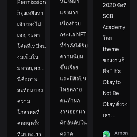
หนึ่งที่มา
Permission
2020 จัดที่
แรงมาก
ก็ยุ่งเหยิงหา
SCB
เนื่องด้วย
เจ้าของไม่
Academy
กระแส NFT
เจอ, จะหา
โดย
ที่กำลังได้รับ
โค้ดทีเหมือน
theme
ความนิยม
งมเข็มใน
ของงานก็
ขึ้นเรื่อย
มหาสมุทร...
คือ " It's
และมีศิลปิน
นี่คือภาพ
Okay to
ไทยหลาย
สะท้อนของ
Not Be
คนทำผล
ความ
Okay ตั้งวง
งานออกมา
โกลาหลที่
เล่า...
ติดอันดับใน
คอยฉุดรั้ง
Arnon
ตลาด
ทีมของเรา