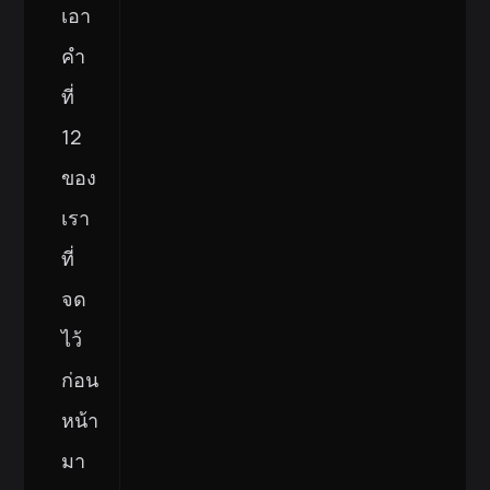
เอา
คำ
ที่
12
ของ
เรา
ที่
จด
ไว้
ก่อน
หน้า
มา