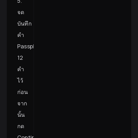
5.
จด
บันทึก
คำ
Passphrase
12
คำ
ไว้
ก่อน
จาก
นั้น
กด
Continue