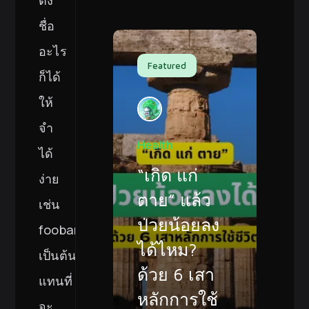
ชื่อ
อะไร
Featured
ก็ได้
ให้
จำ
Health
ได้
“เกิด แก่
ง่าย
ตาย” แล้ว
เช่น
ป่วยน้อยลง
foobar.near
ได้ไหม?
เป็นต้น
ด้วย 6 เสา
แทนที่
หลักการใช้
จะ