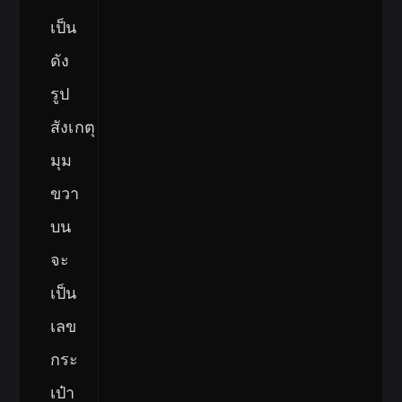
เป็น
ดัง
รูป
สังเกตุ
มุม
ขวา
บน
จะ
เป็น
เลข
กระ
เป๋า