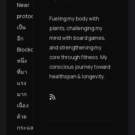
Near
protocol
Fueling my body with
เป็น
plants, challenging my
mind with board games,
อีก
and strengthening my
Blockchain
core through fitness. My
หนึ่ง
conscious journey toward
ที่มา
healthspan & longevity.
แรง
มาก
เนื่อง
ด้วย
กระแส