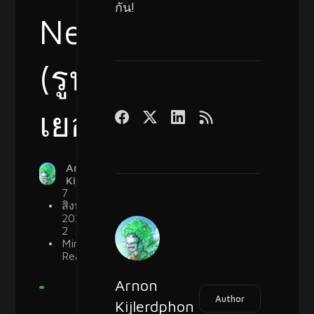
กัน!
Near
(รูป
เยอะ)
Arnon
Kijlerdphon
7
สิงหาคม
2022
2
Min
Read
Arnon
Author
Kijlerdphon