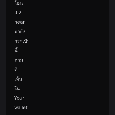
โอน
0.2
near
มายัง
กระเป๋า
นี้
ตาม
ที่
เห็น
ใน
Your
wallet