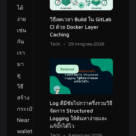
ได้
ง่าย
วิธีลดเวลา Build ใน GitLab
CI ด้วย Docker Layer
เช่น
Caching
กัน
Tech
29 กรกฎาคม 2026
เรา
มา
Related
ดู
วิธี
สร้าง
Log ดีมีชัยไปกว่าครึ่งรวมวิธี
กระเป๋า
จัดการ Structured
Logging ให้ค้นหาง่ายและ
Near
แก้บั๊กได้ไว
wallet
Tech
9 พฤษภาคม 2026