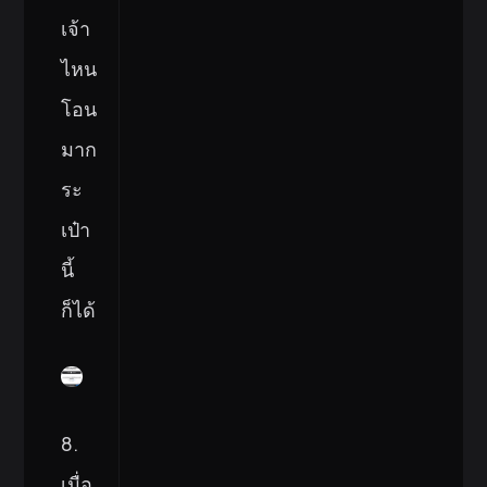
เจ้า
ไหน
โอน
มาก
ระ
เป๋า
นี้
ก็ได้
8.
เมื่อ