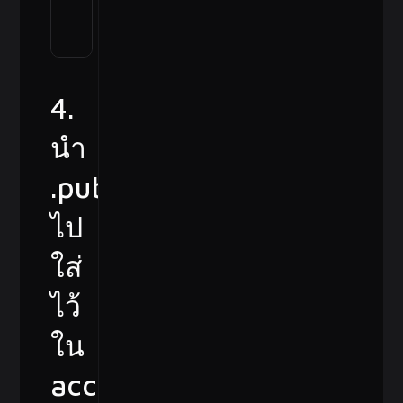
    User snappytux

    IdentitiesOnly 
yes
4.
นำ
.pub
ไป
ใส่
ไว้
ใน
account