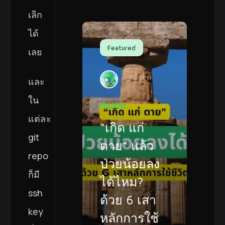
เลิก
ได้
Featured
เลย
และ
ใน
Health
แต่ละ
“เกิด แก่
git
ตาย” แล้ว
repo
ป่วยน้อยลง
ก็มี
ได้ไหม?
ssh
ด้วย 6 เสา
key
หลักการใช้