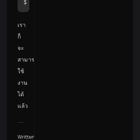
$ 
git
 clone git@github.com:snappy
เรา
ก็
จะ
สามารถ
ใช้
งาน
ได้
แล้ว
Written