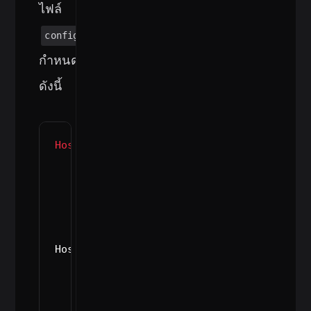
ไฟล์
config
กำหนด
ดังนี้
Host
 gitlab gitlab.com

    HostName gitlab.com

    IdentityFile ~/.ssh/work_email 
# pri
    User snappytux

    IdentitiesOnly 
yes
Host github github.com

    HostName github.com

    IdentityFile ~/.ssh/personal_email 
#