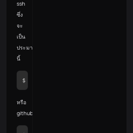
ssh
ซึ่ง
จะ
เป็น
ประมาณ
นี้
$ 
git
 clone git@gitlab.com:twinsy
หรือ
github