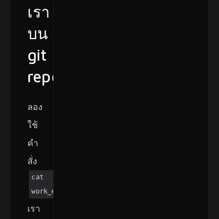
เรา
บน
git
repo
ลอง
ใช้
คำ
สั่ง
cat
work_email.pub
เรา