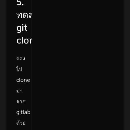
5.
ทดสอบ
git
clone
ลอง
ไป
clone
มา
จาก
gitlab
ด้วย