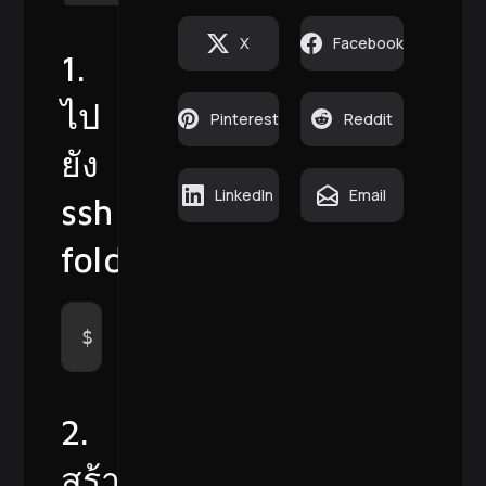
X
Facebook
1.
ไป
Pinterest
Reddit
ยัง
LinkedIn
Email
ssh
folder
$ 
cd
 ~/.ssh
2.
สร้าง