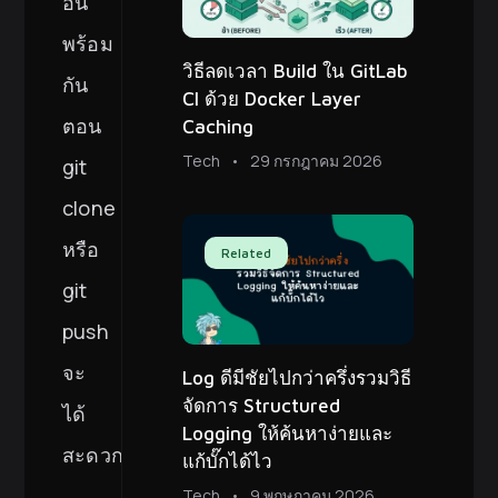
อัน
พร้อม
วิธีลดเวลา Build ใน GitLab
กัน
CI ด้วย Docker Layer
ตอน
Caching
Tech
29 กรกฎาคม 2026
git
clone
หรือ
Related
git
push
จะ
Log ดีมีชัยไปกว่าครึ่งรวมวิธี
จัดการ Structured
ได้
Logging ให้ค้นหาง่ายและ
สะดวก
แก้บั๊กได้ไว
Tech
9 พฤษภาคม 2026