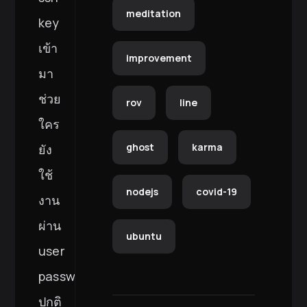
meditation
key
เข้า
improvement
มา
ช่วย
rov
line
ใคร
ghost
karma
ยัง
ใช้
nodejs
covid-19
งาน
ผ่าน
ubuntu
user
password
ปกติ