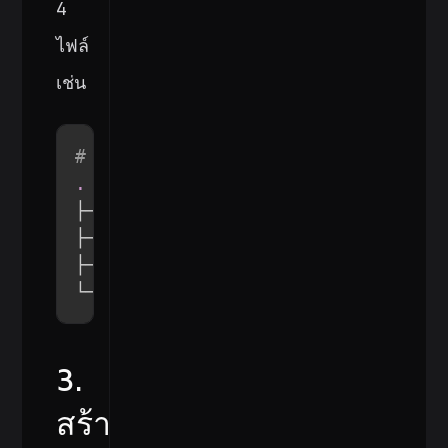
4
ไฟล์
เช่น
# .ssh/
.
├── personal_email

├── personal_email.pub

├── work_email

└── work_email.pub
3.
สร้าง