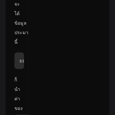
จะ
ได้
ข้อมูล
ประมาณ
นี้
ssh-rsa AAAAB3NzaC1yc2xxxxx name@
ก็
นำ
ค่า
ของ