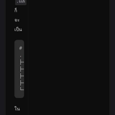
.ssh
ก็
จะ
เป็น
# .ssh/
.
├── config

├── personal_email

├── personal_email.pub

├── work_email

└── work_email.pub
ใน