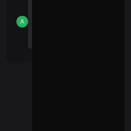
member of
Snappytux:
Where Code
Sign
Meets Board
Up
Games &
Plant-Based
Style to start
commenting.