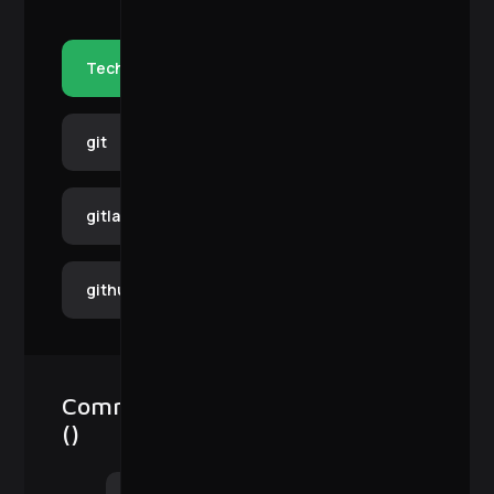
Tech
git
gitlab
github
Comments
(
)
Become a