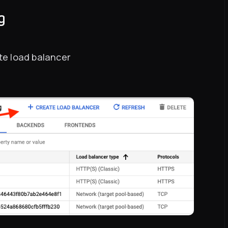
g
ate load balancer