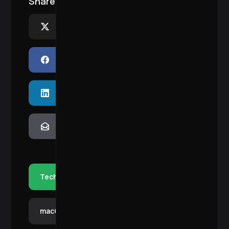
Share:
X
Facebook
LinkedIn
Email
Tech
macOS