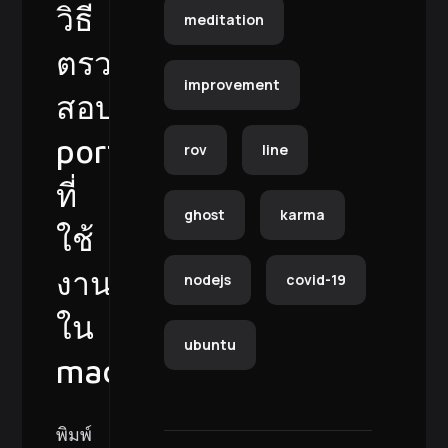
วิธี
meditation
ตรวจ
improvement
สอบ
port
rov
line
ที่
ghost
karma
ใช้
งาน
nodejs
covid-19
ใน
ubuntu
macOS
พิมพ์