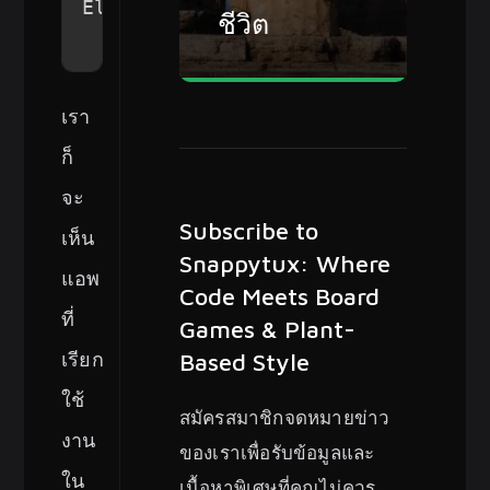
Electron  
16232
 snappytux   63u  
ชีวิต
เรา
ก็
จะ
Subscribe to
เห็น
Snappytux: Where
แอพ
Code Meets Board
ที่
Games & Plant-
เรียก
Based Style
ใช้
สมัครสมาชิกจดหมายข่าว
งาน
ของเราเพื่อรับข้อมูลและ
ใน
เนื้อหาพิเศษที่คุณไม่ควร