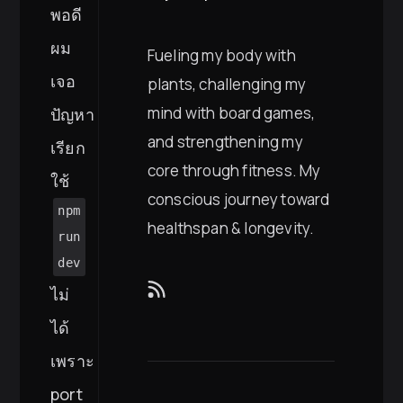
พอดี
ผม
Fueling my body with
เจอ
plants, challenging my
mind with board games,
ปัญหา
and strengthening my
เรียก
core through fitness. My
ใช้
conscious journey toward
npm
healthspan & longevity.
run
dev
ไม่
ได้
เพราะ
port