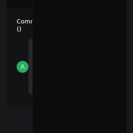
Comments
(
)
Become a
member of
Snappytux:
Where Code
Sign
Meets Board
Up
Games &
Plant-Based
Style to start
commenting.