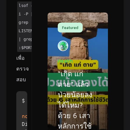
lsof -
i -P |
grep
Featured
LISTEN
| grep
:$PORT
เพื่อ
Health
ตรวจ
“เกิด แก่
สอบ
ตาย” แล้ว
ป่วยน้อยลง
$ 
lsof
-i
-P
|
grep
 LISTEN 
|
grep
ได้ไหม?
ด้วย 6 เสา
node
10655
 snappytux   23u  
Discord   
15288
 snappytux   48u  
หลักการใช้