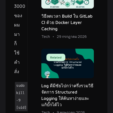
3000
ของ
วิธีลดเวลา Build ใน GitLab
CI ด้วย Docker Layer
ผม
Caching
มา
Tech
29 กรกฎาคม 2026
ก็
ใช้
Related
คำ
สั่ง
Log ดีมีชัยไปกว่าครึ่งรวมวิธี
sudo
จัดการ Structured
kill
Logging ให้ค้นหาง่ายและ
-9
แก้บั๊กได้ไว
[uid]
Tech
9 พฤษภาคม 2026