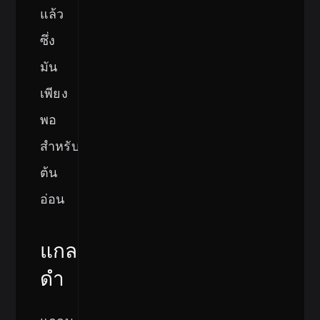
แล้ว
ซึ่ง
มัน
เพียง
พอ
สำหรับ
ต้น
อ่อน
แกลบ
ดำ