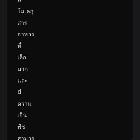
โมเลกุล
สาร
อาหาร
ที่
เล็ก
มาก
และ
มี
ความ
เย็น
พืช
สามารถ