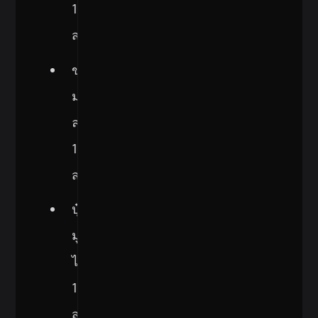
1
ส่วน
ขุย
มะพร้าว
ละเอียด
1
ส่วน
ปุ๋ย
มูล
ไส้เดือน
1/2
ส่วน