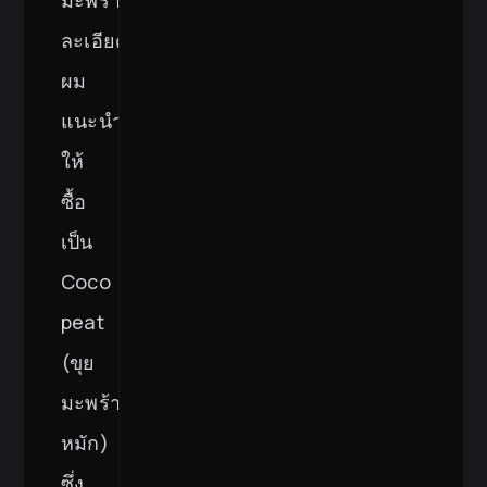
ละเอียด
ผม
แนะนำ
ให้
ซื้อ
เป็น
Coco
peat
(ขุย
มะพร้าว
หมัก)
ซึ่ง