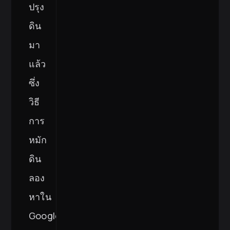
ปรุง
ดิน
มา
แล้ว
ซึ่ง
วิธี
การ
หมัก
ดิน
ลอง
หาใน
Google