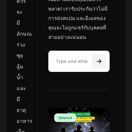
ควร
พลาด! เรารับประกันว่าไม่มี
จะ
การส่งสแปม และอีเมลของ
มี
คุณจะไม่ถูกแชร์กับบุคคลที่
ลักษณะ
สามอย่างแน่นอน
ร่วง
Email Address
ซุย
อุ้ม
น้ำ
และ
มี
ธาตุ
Related
อาหาร
เล็ก