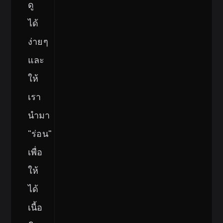
ดู
ได้
ง่ายๆ
และ
ให้
เรา
นำมา
"ร่อน"
เพื่อ
ให้
ได้
เนื้อ