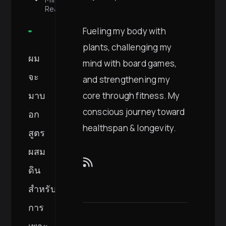
Read
Fueling my body with
plants, challenging my
ผม
mind with board games,
จะ
and strengthening my
มาบ
core through fitness. My
conscious journey toward
อก
healthspan & longevity.
สูตร
ผสม
ดิน
สำหรับ
การ