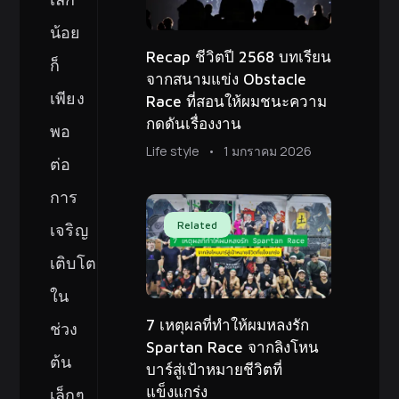
น้อย
Recap ชีวิตปี 2568 บทเรียน
ก็
จากสนามแข่ง Obstacle
เพียง
Race ที่สอนให้ผมชนะความ
กดดันเรื่องงาน
พอ
Life style
1 มกราคม 2026
ต่อ
การ
Related
เจริญ
เติบโต
ใน
7 เหตุผลที่ทำให้ผมหลงรัก
ช่วง
Spartan Race จากลิงโหน
ต้น
บาร์สู่เป้าหมายชีวิตที่
แข็งแกร่ง
เล็กๆ