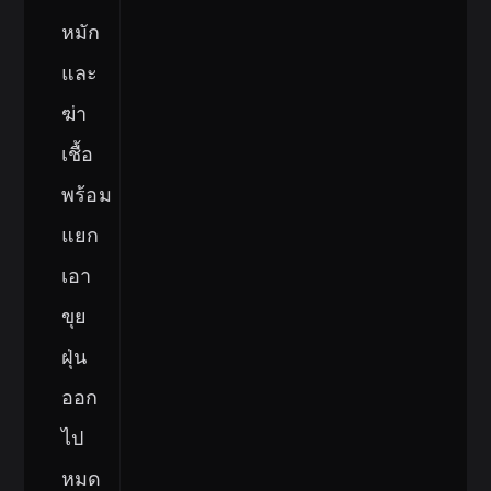
หมัก
และ
ฆ่า
เชื้อ
พร้อม
แยก
เอา
ขุย
ฝุ่น
ออก
ไป
หมด