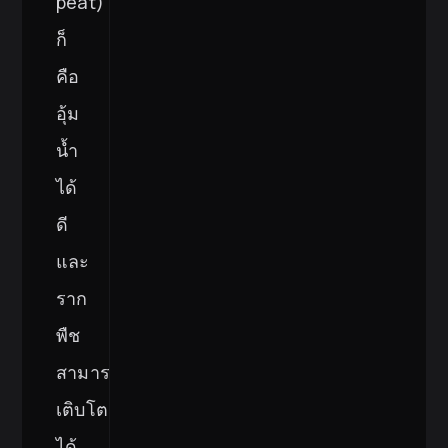
peat)
ก็
คือ
อุ้ม
น้ำ
ได้
ดี
และ
ราก
พืช
สามารถ
เติบโต
ได้