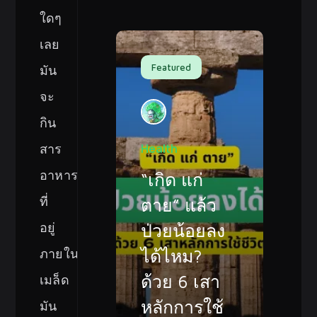
ใดๆ
เลย
Featured
มัน
จะ
กิน
สาร
Health
อาหาร
“เกิด แก่
ที่
ตาย” แล้ว
อยู่
ป่วยน้อยลง
ภายใน
ได้ไหม?
ด้วย 6 เสา
เมล็ด
หลักการใช้
มัน