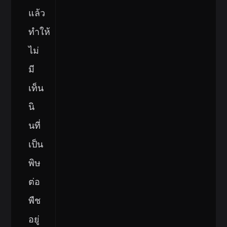
แล้ว
ทำให้
ไม่
มี
เท็น
นิ
นที่
เป็น
พิษ
ต่อ
พืช
อยู่