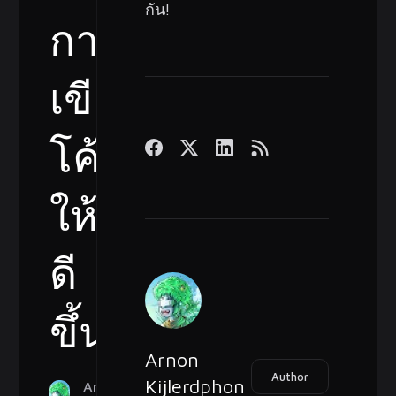
กัน!
การ
เขียน
โค้ด
ให้
ดี
ขึ้น
Arnon
Author
Kijlerdphon
Arnon