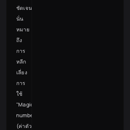
ชัดเจน
นั่น
หมาย
ถึง
การ
หลีก
เลี่ยง
การ
ใช้
"Magic
numbers
(ค่าตัว