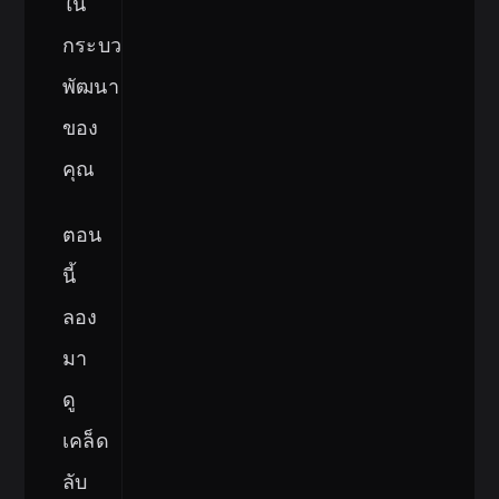
ใน
กระบวนการ
พัฒนา
ของ
คุณ
ตอน
นี้
ลอง
มา
ดู
เคล็ด
ลับ