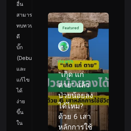
อื่น
สามารถ
ทบทวน
Featured
ดี
บั๊ก
(Debugs)
Health
และ
“เกิด แก่
แก้ไข
ตาย” แล้ว
ได้
ป่วยน้อยลง
ง่าย
ได้ไหม?
ขึ้น
ด้วย 6 เสา
ใน
หลักการใช้