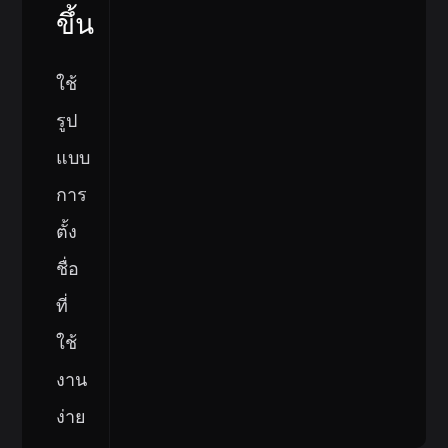
ขึ้น
ใช้
รูป
แบบ
การ
ตั้ง
ชื่อ
ที่
ใช้
งาน
ง่าย