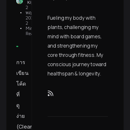
Kijlerdphon
2
พฤษภาคม
Fueling my body with
2024
2
plants, challenging my
Min
Read
mind with board games,
and strengthening my
core through fitness. My
การ
conscious journey toward
เขียน
healthspan & longevity.
โค้ด
ที่
ดู
ง่าย
(Clean