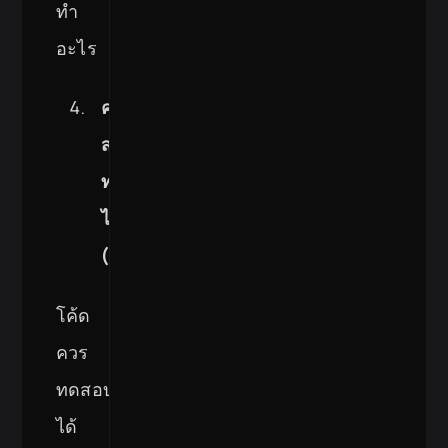
ทำ
อะไร
ความ
สามารถ
ทดสอบ
ได้
(Testability)
โค้ด
ควร
ทดสอบ
ได้