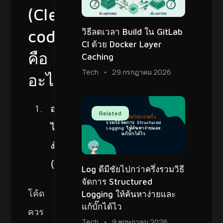
(Clean
วิธีลดเวลา Build ใน GitLab
code)
CI ด้วย Docker Layer
คือ
Caching
Tech
29 กรกฎาคม 2026
อะไร?
อ่าน
Related
ได้
ง่าย
(Readability)
Log ดีมีชัยไปกว่าครึ่งรวมวิธี
จัดการ Structured
โค้ด
Logging ให้ค้นหาง่ายและ
แก้บั๊กได้ไว
ควร
Tech
9 พฤษภาคม 2026