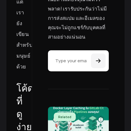
แต่
พลาด! เรารับประกันว่าไม่มี
เรา
การส่งสแปม และอีเมลของ
ยัง
คุณจะไม่ถูกแชร์กับบุคคลที่
เขียน
สามอย่างแน่นอน
สำหรับ
Email Address
มนุษย์
ด้วย
โค้ด
ที่
ดู
Related
ง่าย