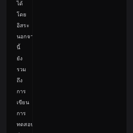
ได้
โดย
อิสระ
นอกจาก
นี้
ยัง
รวม
ถึง
การ
เขียน
การ
ทดสอบ