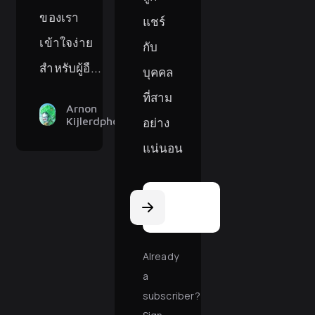
ของเรา
แชร์
เข้าใจง่าย
กับ
สำหรับผู้อื...
บุคคล
ที่สาม
Arnon
อย่าง
Kijlerdphon
แน่นอน
Email
Address
Already
a
subscriber?