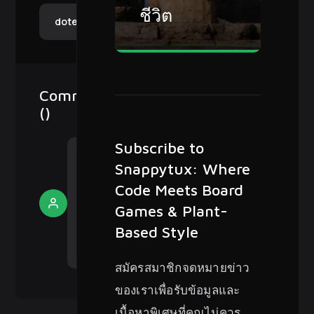
ชีวิต
dotenv
Comments
(
)
Subscribe to
Become a
member of
Snappytux: Where
Snappytux:
Code Meets Board
Where Code
Sign
Meets Board
Games & Plant-
Up
Games &
Plant-Based
Based Style
Style to start
commenting.
สมัครสมาชิกจดหมายข่าว
ของเราเพื่อรับข้อมูลและ
เนื้อหาพิเศษที่คุณไม่ควร