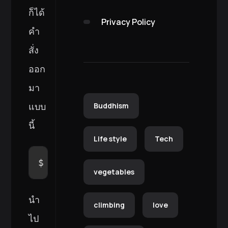
ก็ได้
Privacy Policy
คำ
สั่ง
ออก
มา
แบบ
Buddhism
นี้
Life style
Tech
$ 
sort
-u
-t
'='
-k
1,1
 .env1 .en
vegetables
นำ
climbing
love
ไป