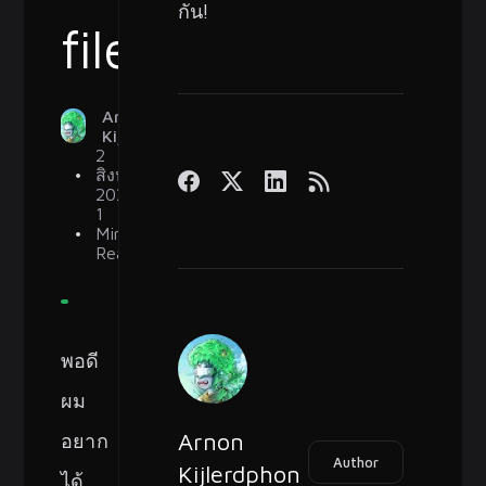
กัน!
files
Arnon
Kijlerdphon
2
สิงหาคม
2023
1
Min
Read
พอดี
ผม
อยาก
Arnon
Author
Kijlerdphon
ได้