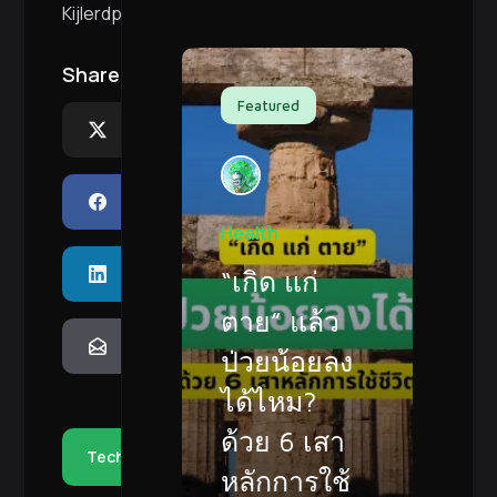
Kijlerdphon
Share:
Featured
X
Facebook
Health
LinkedIn
“เกิด แก่
ตาย” แล้ว
Email
ป่วยน้อยลง
ได้ไหม?
ด้วย 6 เสา
Tech
หลักการใช้