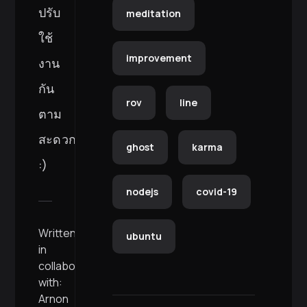
ปรับ
meditation
ใช้
improvement
งาน
กัน
rov
line
ตาม
สะดวก
ghost
karma
:)
nodejs
covid-19
Written
ubuntu
in
collaboration
with:
Arnon