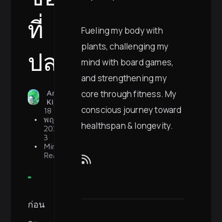
ที่
Fueling my body with
plants, challenging my
ปลอดภัย
mind with board games,
and strengthening my
Arnon
core through fitness. My
Kijlerdphon
conscious journey toward
18
พฤศจิกายน
healthspan & longevity.
2024
3
Min
Read
ก่อน