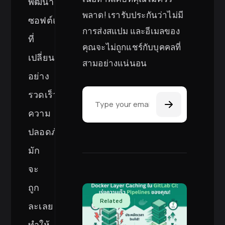
พัฒนา
พลาด! เรารับประกันว่าไม่มี
ซอฟต์แวร์
การส่งสแปม และอีเมลของ
ที่
คุณจะไม่ถูกแชร์กับบุคคลที่
เปลี่ยนแปลง
สามอย่างแน่นอน
อย่าง
Email Address
รวดเร็ว
ความ
ปลอดภัย
มัก
จะ
ถูก
Related
ละเลย
ทำให้