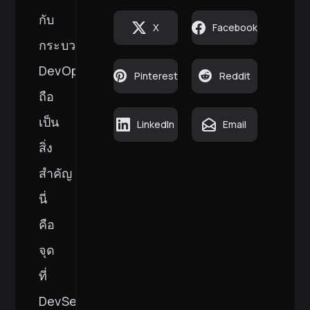
กับ
X
Facebook
กระบวนการ
DevOps
Pinterest
Reddit
ถือ
เป็น
LinkedIn
Email
สิ่ง
สำคัญ
นี่
คือ
จุด
ที่
DevSecOps