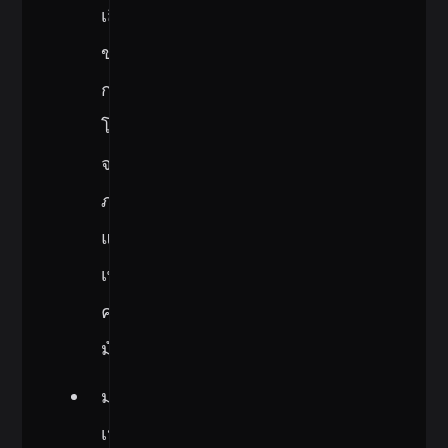
เสี่ยง
ของ
การ
โจมตี
จาก
ภายนอก
และ
เพิ่ม
ความ
มั่นใจ
มอง
เห็น