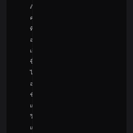
ภัย
คุกคาม
ที่
อาจ
เกิด
ขึ้น
ได้
อย่าง
ชัดเจน
และ
วิธี
แก้ไข