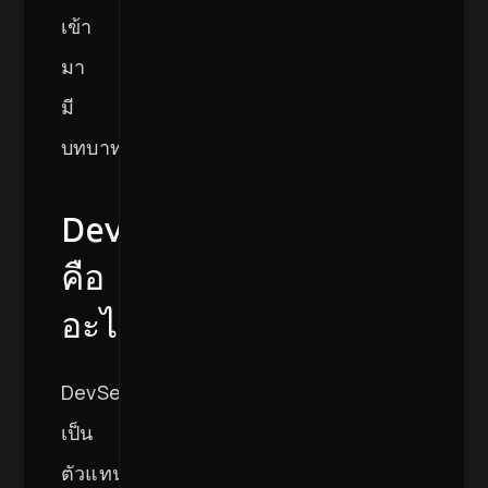
เข้า
มา
มี
บทบาท
DevSecOps
คือ
อะไร?
DevSecOps
เป็น
ตัวแทน