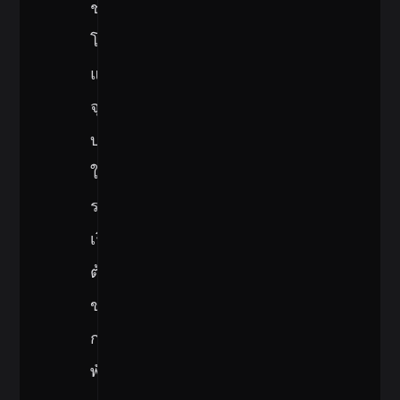
ช่อง
โหว่
และ
จุด
บกพร่อง
ใน
ระยะ
เริ่ม
ต้น
ของ
การ
พัฒนา