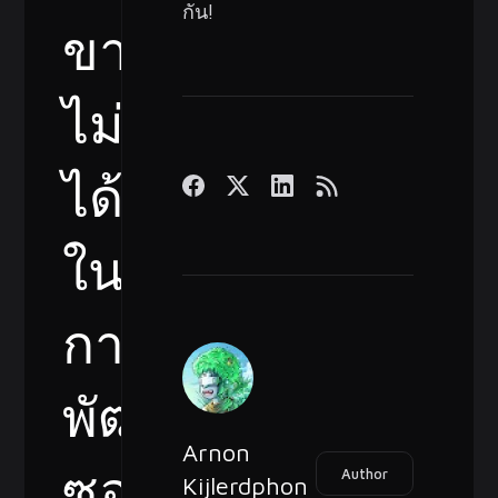
กัน!
ขาด
ไม่
ได้
ใน
การ
พัฒนา
Arnon
ซอฟต์แวร์
Author
Kijlerdphon