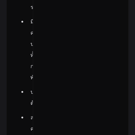
รวดเร็ว
มี
ความ
ปลอดภัย
ทั้ง
กระบวนการ
พัฒนา
ประหยัด
ต้นทุน
ลด
ความ