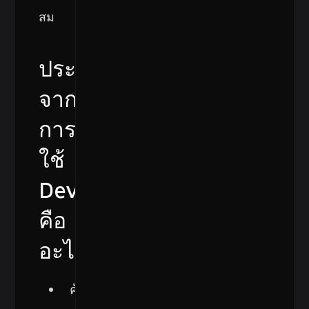
สม
ประโยชน์
จาก
การ
ใช้
DevSecOps
คือ
อะไร?
ค้นหา