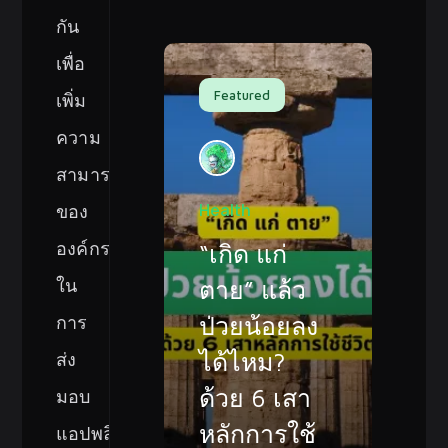
กัน
เพื่อ
Featured
เพิ่ม
ความ
สามารถ
ของ
Health
องค์กร
“เกิด แก่
ใน
ตาย” แล้ว
การ
ป่วยน้อยลง
ส่ง
ได้ไหม?
ด้วย 6 เสา
มอบ
หลักการใช้
แอปพลิเคชัน