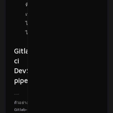
ที่
เป็น
ไป
ได้
Gitlab-
ci
DevSecOps
pipeline
ตัวอย่าง 
Gitlab-