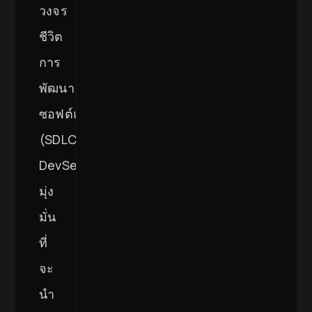
วงจร
ชีวิต
การ
พัฒนา
ซอฟต์แวร์
(SDLC)
DevSecOps
มุ่ง
มั่น
ที่
จะ
นำ