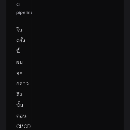
ci 
pipeline
ใน
ครั้ง
นี้
ผม
จะ
กล่าว
ถึง
ขั้น
ตอน
CI/CD