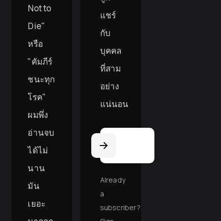
Not to
แชร์
Die"
กับ
หรือ
บุคคล
"คัมภีร์
ที่สาม
ชนะทุก
อย่าง
โรค"
แน่นอน
ผมพึ่ง
Email
Address
อ่านจบ
ได้ไม่
นาน
Already
มัน
a
เยอะ
subscriber?