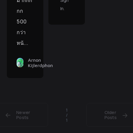
มากกก
Sign
In
.
กก
500
กว่า
หน้...
Arnon
Kijlerdphon
1
Newer
Older
/
Posts
Posts
1